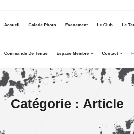
Accueil
Galerie Photo
Evenement
Le Club
Le Te
Commande De Tenue
Espace Membre
Contact
F
Catégorie :
Article